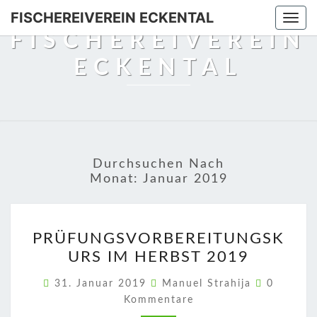
Skip
FISCHEREIVEREIN ECKENTAL
Togg
to
FISCHEREIVEREIN
navi
content
ECKENTAL
Durchsuchen Nach
Monat:
Januar 2019
PRÜFUNGSVORBEREITU
PRÜFUNGSVORBEREITUNGSK
IM
URS IM HERBST 2019
HERBST
2019
Komment
31. Januar 2019
Manuel Strahija
0
Kommentare