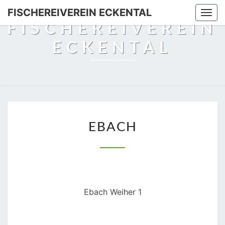
Skip
FISCHEREIVEREIN ECKENTAL
Togg
to
FISCHEREIVEREIN
navi
content
ECKENTAL
EBACH
EBACH
Ebach Weiher 1