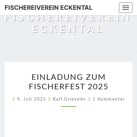
Skip
FISCHEREIVEREIN ECKENTAL
Togg
to
FISCHEREIVEREIN
navi
content
ECKENTAL
EINLADUNG
EINLADUNG ZUM
ZUM
FISCHERFEST 2025
FISCHERFEST
2025
Kommentare
9. Juli 2025
Ralf.Grieseler
1 Kommentar