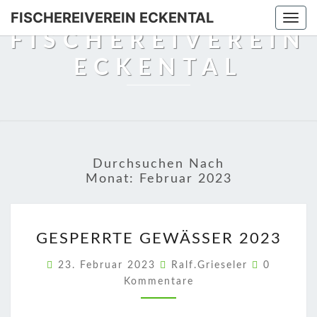
Skip
FISCHEREIVEREIN ECKENTAL
Togg
to
FISCHEREIVEREIN
navi
content
ECKENTAL
Durchsuchen Nach
Monat:
Februar 2023
GESPERRTE
GESPERRTE GEWÄSSER 2023
GEWÄSSER
2023
Kommenta
23. Februar 2023
Ralf.Grieseler
0
Kommentare