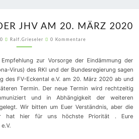
VERSCHIEBUNG
ER JHV AM 20. MÄRZ 2020
DER
JHV
Kommentare
20
Ralf.Grieseler
0 Kommentare
AM
20.
er Empfehlung zur Vorsorge der Eindämmung der
MÄRZ
ona-Virus) des RKI und der Bundesregierung sagen
2020
g des FV-Eckental e.V. am 20. März 2020 ab und
päteren Termin. Der neue Termin wird rechtzeitig
muniziert und in Abhängigkeit der weiteren
gelegt. Wir bitten um Euer Verständnis, aber die
er hat hier für uns höchste Priorität . Eure
e.V.