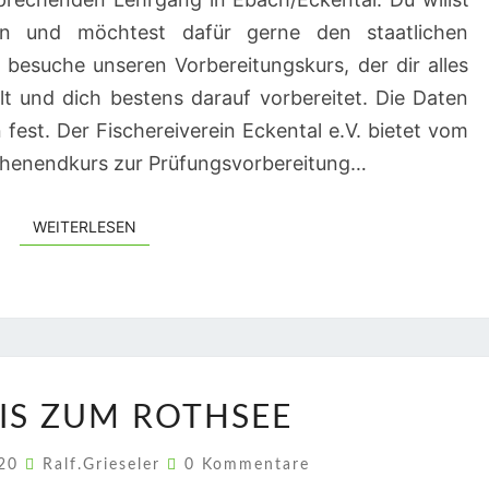
 und möchtest dafür gerne den staatlichen
besuche unseren Vorbereitungskurs, der dir alles
lt und dich bestens darauf vorbereitet. Die Daten
fest. Der Fischereiverein Eckental e.V. bietet vom
chenendkurs zur Prüfungsvorbereitung…
WEITERLESEN
WEITERLESEN
HINWEIS
IS ZUM ROTHSEE
ZUM
ROTHSEE
Kommentare
020
Ralf.Grieseler
0 Kommentare