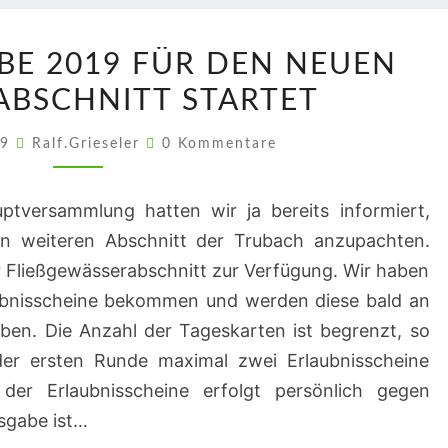
KARTENAUSGABE
E 2019 FÜR DEN NEUEN
2019
BSCHNITT STARTET
FÜR
DEN
Kommentare
19
Ralf.Grieseler
0 Kommentare
NEUEN
TRUBACHABSCHNITT
uptversammlung hatten wir ja bereits informiert,
STARTET
en weiteren Abschnitt der Trubach anzupachten.
r Fließgewässerabschnitt zur Verfügung. Wir haben
ubnisscheine bekommen und werden diese bald an
eben. Die Anzahl der Tageskarten ist begrenzt, so
 der ersten Runde maximal zwei Erlaubnisscheine
er Erlaubnisscheine erfolgt persönlich gegen
sgabe ist…