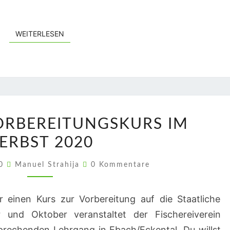
WEITERLESEN
WEITERLESEN
PRÜFUNGSVORBEREITUNGSKURS
RBEREITUNGSKURS IM
IM
ERBST 2020
HERBST
2020
Kommentare
20
Manuel Strahija
0 Kommentare
 einen Kurs zur Vorbereitung auf die Staatliche
 und Oktober veranstaltet der Fischereiverein
sprechenden Lehrgang in Ebach/Eckental. Du willst