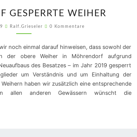
HINWEIS
UF GESPERRTE WEIHER
AUF
GESPERRTE
Kommentare
19
Ralf.Grieseler
0 Kommentare
WEIHER
ir noch einmal darauf hinweisen, dass sowohl der
h der obere Weiher in Möhrendorf aufgrund
euaufbaus des Besatzes – im Jahr 2019 gesperrt
itglieder um Verständnis und um Einhaltung der
Weihern haben wir zusätzlich eine entsprechende
! An allen anderen Gewässern wünscht die