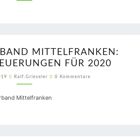
FISCHEREIVERBAND
RBAND MITTELFRANKEN:
MITTELFRANKEN:
EUERUNGEN FÜR 2020
WICHTIGE
NEUERUNGEN
Kommentare
2019
Ralf.Grieseler
0 Kommentare
FÜR
2020
erband Mittelfranken