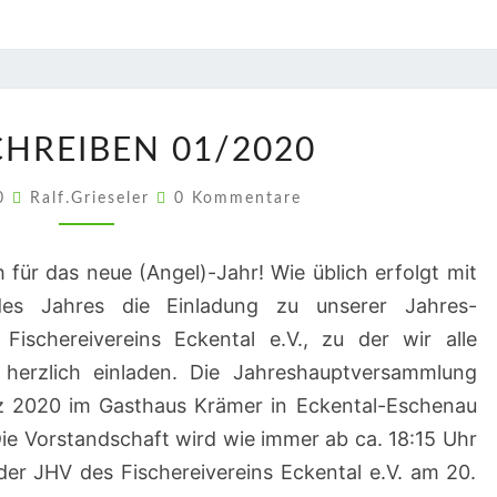
RUNDSCHREIBEN
HREIBEN 01/2020
01/2020
Kommentare
20
Ralf.Grieseler
0 Kommentare
h für das neue (Angel)-Jahr! Wie üblich erfolgt mit
es Jahres die Einladung zu unserer Jahres-
ischereivereins Eckental e.V., zu der wir alle
z herzlich einladen. Die Jahreshauptversammlung
rz 2020 im Gasthaus Krämer in Eckental-Eschenau
 Die Vorstandschaft wird wie immer ab ca. 18:15 Uhr
er JHV des Fischereivereins Eckental e.V. am 20.