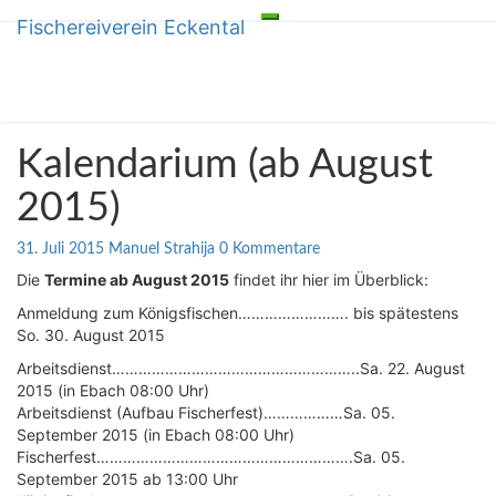
Fischereiverein Eckental
Toggle
Skip
Fischereiverein Eckental
navigation
to
content
Kalendarium
Kalendarium (ab August
(ab
August
2015)
2015)
Kommentare
31. Juli 2015
Manuel Strahija
0 Kommentare
Die
Termine ab August 2015
findet ihr hier im Überblick:
Anmeldung zum Königsfischen……………………. bis spätestens
So. 30. August 2015
Arbeitsdienst………………………………………………..Sa. 22. August
2015 (in Ebach 08:00 Uhr)
Arbeitsdienst (Aufbau Fischerfest)………………Sa. 05.
September 2015 (in Ebach 08:00 Uhr)
Fischerfest………………………………………………….Sa. 05.
September 2015 ab 13:00 Uhr