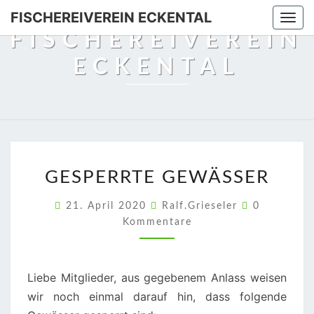
Skip
FISCHEREIVEREIN ECKENTAL
Togg
to
FISCHEREIVEREIN
navi
content
ECKENTAL
GESPERRTE
GESPERRTE GEWÄSSER
GEWÄSSER
Kommentar
21. April 2020
Ralf.Grieseler
0
Kommentare
Liebe Mitglieder, aus gegebenem Anlass weisen
wir noch einmal darauf hin, dass folgende