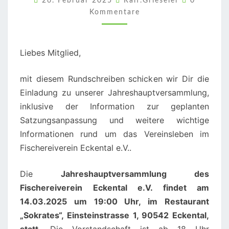
26. Februar 2025
Ralf.Grieseler
0
2025
Kommentare
UND
WEITERE
Liebes Mitglied,
INFORMATIONEN
mit diesem Rundschreiben schicken wir Dir die
Einladung zu unserer Jahreshauptversammlung,
inklusive der Information zur geplanten
Satzungsanpassung und weitere wichtige
Informationen rund um das Vereinsleben im
Fischereiverein Eckental e.V..
Die
Jahreshauptversammlung des
Fischereiverein Eckental e.V. findet am
14.03.2025 um 19:00 Uhr, im Restaurant
„Sokrates“, Einsteinstrasse 1, 90542 Eckental,