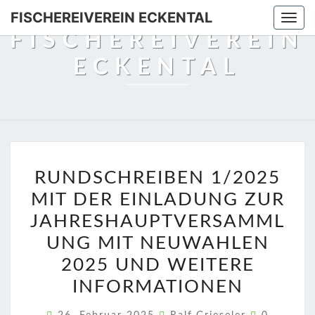
Skip
FISCHEREIVEREIN ECKENTAL
Togg
to
FISCHEREIVEREIN
navi
content
ECKENTAL
RUNDSCHREIBEN
RUNDSCHREIBEN 1/2025
1/2025
MIT DER EINLADUNG ZUR
MIT
DER
JAHRESHAUPTVERSAMML
EINLADUNG
UNG MIT NEUWAHLEN
ZUR
2025 UND WEITERE
JAHRESHAUPTVERSAM
INFORMATIONEN
MIT
NEUWAHLEN
Kommenta